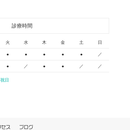
診療時間
火
水
木
金
土
日
●
●
●
●
●
／
●
／
●
●
／
／
日祝日
クセス
ブログ