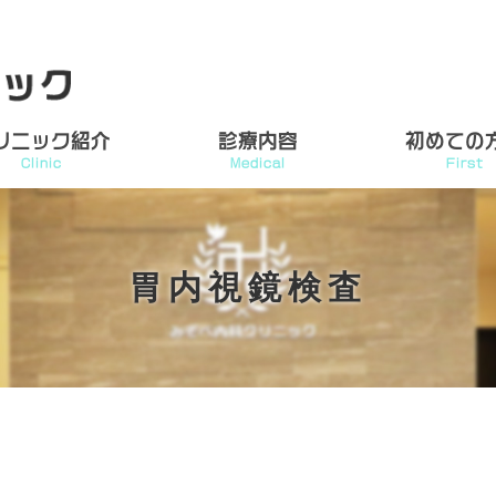
リニック紹介
診療内容
初めての
Clinic
Medical
First
胃内視鏡検査