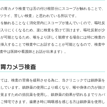
らの胃カメラ検査では舌の付け根部分にスコープが触れることで、
ツライ、苦しい検査」と思われている所以です。
分を触れることなく消化管内にスコープが進んでいくので、嘔吐反
が入りにくくなるため、楽に検査を受けて頂けます。嘔吐反射が少
とが可能となるため、喉をより詳しく観察する場合には特に検査の
を挿入することで検査中にお話することが可能となるので、検査中
査中は医師や看護師とお話が出来ます）。
い胃カメラ検査
しては、検査の苦痛を緩和させる為に、当クリニックでは鎮静薬を
供しています。鎮静薬の使用により眠くなり、喉や身体の力が抜け
を覚ますための拮抗薬を使用し、鎮静薬の効果が切れるまでリカバ
てご帰宅できます。歯磨き時に嗚咽感を感じる方は鎮静薬を使用し