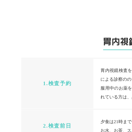
胃内視
胃内視鏡検査
による診察のの
1.検査予約
服用中のお薬
れている方は、
夕食は21時ま
2.検査前日
お水、お茶、ス